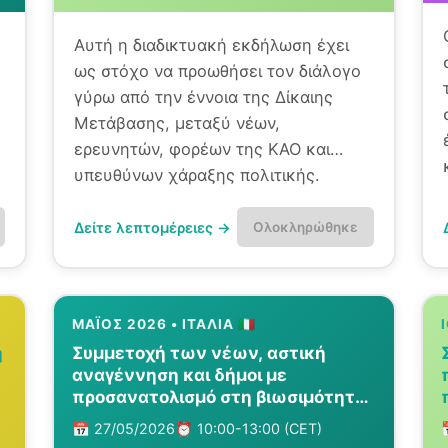
Αυτή η διαδικτυακή εκδήλωση έχει
ως στόχο να προωθήσει τον διάλογο
γύρω από την έννοια της Δίκαιης
Μετάβασης, μεταξύ νέων,
ερευνητών, φορέων της ΚΑΟ και
υπευθύνων χάραξης πολιτικής.
Δείτε λεπτομέρειες →
Ολοκληρώθηκε
ΜΆΙΟΣ 2026 • ΙΤΑΛΊΑ 🇮🇹
η
Συμμετοχή των νέων, αστική
αναγέννηση και δήμοι με
προσανατολισμό στη βιωσιμότητα:
εμπειρίες και βέλτιστες πρακτικές
📅 27/05/2026
⏰ 10:00-13:00 (CET)
από την Ιταλία και την Ευρώπη