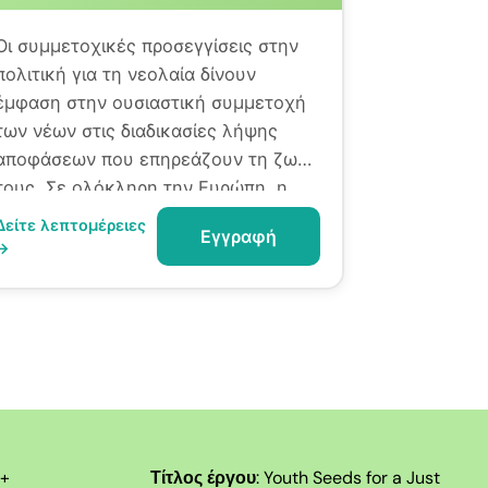
Οι συμμετοχικές προσεγγίσεις στην
πολιτική για τη νεολαία δίνουν
έμφαση στην ουσιαστική συμμετοχή
των νέων στις διαδικασίες λήψης
αποφάσεων που επηρεάζουν τη ζωή
τους. Σε ολόκληρη την Ευρώπη, η
συμμετοχή των νέων αναγνωρίζεται
Δείτε λεπτομέρειες
Εγγραφή
όλο και περισσότερο ως
→
ακρογωνιαίος λίθος της
δημοκρατικής διακυβέρνησης.
 +
Τίτλος έργου
:
Youth Seeds for a Just