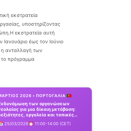
τική εκστρατεία
ργασίας, υποστηρίζοντας
ώπη.Η εκστρατεία αυτή
ν Ιανουάριο έως τον Ιούνιο
ι η ανταλλαγή των
 το πρόγραμμα
ΜΆΡΤΙΟΣ 2026 • ΠΟΡΤΟΓΑΛΊΑ 🇵🇹
Ενδυνάμωση των οργανώσεων
νεολαίας για μια δίκαιη μετάβαση:
δεξιότητες, εργαλεία και τοπικές
συνεργασίες
📅 25/03/2026
⏰ 11:00-14:00 (CET)