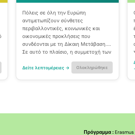
Πόλεις σε όλη την Ευρώπη
αντιμετωπίζουν σύνθετες
περιβαλλοντικές, κοινωνικές και
ό
οικονομικές προκλήσεις που
συνδέονται με τη Δίκαιη Μετάβαση.
Σε αυτό το πλαίσιο, η συμμετοχή των
νέων διαδραματίζει καθοριστικό ρόλο
στη διαμόρφωση πιο ανθεκτικών και
Δείτε λεπτομέρειες →
Ολοκληρώθηκε
βιώσιμων τοπικών κοινοτήτων, χωρίς
αποκλεισμούς.
Πρόγραμμα :
Erasmus