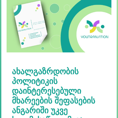
ᲐᲮᲐᲚᲒᲐᲖᲠᲓᲝᲑᲘᲡ
ᲞᲝᲚᲘᲢᲘᲙᲘᲡ
ᲓᲐᲘᲜᲢᲔᲠᲔᲡᲔᲑᲣᲚᲘ
ᲛᲮᲐᲠᲔᲔᲑᲘᲡ ᲨᲔᲤᲐᲡᲔᲑᲘᲡ
ᲐᲜᲒᲐᲠᲘᲨᲘ ᲣᲙᲕᲔ