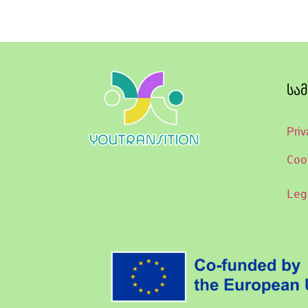
სა
Priv
Coo
Leg