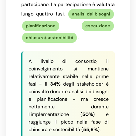
partecipano. La partecipazione è valutata
lungo quattro fasi:
analisi dei bisogni
pianificazione
esecuzione
.
chiusura/sostenibilità
A livello di consorzio, il
coinvolgimento si mantiene
relativamente stabile nelle prime
fasi - il
34%
degli stakeholder è
coinvolto durante analisi dei bisogni
e pianificazione - ma cresce
nettamente durante
l'implementazione (
50%
) e
raggiunge il picco nella fase di
chiusura e sostenibilità (
55,6%
).