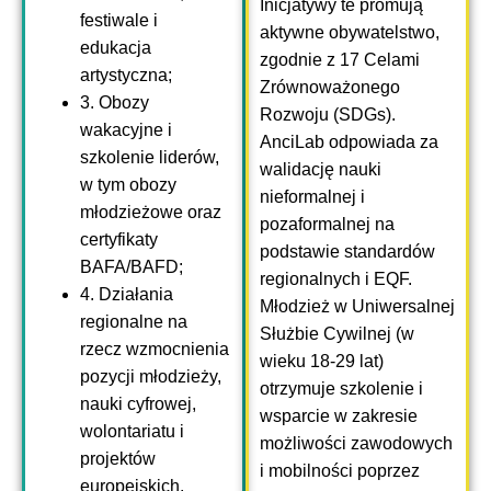
Inicjatywy te promują
festiwale i
aktywne obywatelstwo,
edukacja
zgodnie z 17 Celami
artystyczna;
Zrównoważonego
3. Obozy
Rozwoju (SDGs).
wakacyjne i
AnciLab odpowiada za
szkolenie liderów,
walidację nauki
w tym obozy
nieformalnej i
młodzieżowe oraz
pozaformalnej na
certyfikaty
podstawie standardów
BAFA/BAFD;
regionalnych i EQF.
4. Działania
Młodzież w Uniwersalnej
regionalne na
Służbie Cywilnej (w
rzecz wzmocnienia
wieku 18-29 lat)
pozycji młodzieży,
otrzymuje szkolenie i
nauki cyfrowej,
wsparcie w zakresie
wolontariatu i
możliwości zawodowych
projektów
i mobilności poprzez
europejskich.