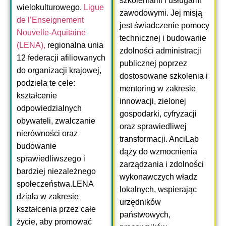
szkoleniami i usługami
wielokulturowego.
Ligue
zawodowymi. Jej misją
de l’Enseignement
jest świadczenie pomocy
Nouvelle-Aquitaine
technicznej i budowanie
(LENA),
regionalna unia
zdolności administracji
12 federacji afiliowanych
publicznej poprzez
do organizacji krajowej,
dostosowane szkolenia i
podziela te cele:
mentoring w zakresie
kształcenie
innowacji, zielonej
odpowiedzialnych
gospodarki, cyfryzacji
obywateli, zwalczanie
oraz sprawiedliwej
nierówności oraz
transformacji. AnciLab
budowanie
dąży do wzmocnienia
sprawiedliwszego i
zarządzania i zdolności
bardziej niezależnego
wykonawczych władz
społeczeństwa.LENA
lokalnych, wspierając
działa w zakresie
urzędników
kształcenia przez całe
państwowych,
życie, aby promować