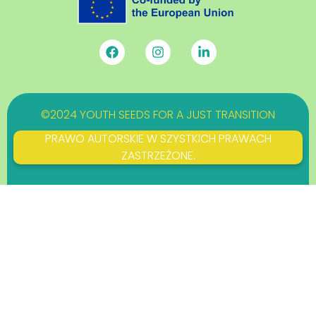
©2024 YOUTH SEEDS FOR A JUST TRANSITION
PRAWO AUTORSKIE W SZYSTKICH PRAWACH
ZASTRZEŻONE.