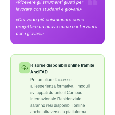
«Ricevere gli strumenti giusti per
lavorare con studenti e giovani.»
«Ora vedo più chiaramente come
progettare un nuovo corso o intervento
con i giovani.»
Risorse disponibili online tramite
AnciFAD
Per ampliare l'accesso
all'esperienza formativa, i moduli
sviluppati durante il Campus
Internazionale Residenziale
saranno resi disponibili online
anche attraverso la piattaforma