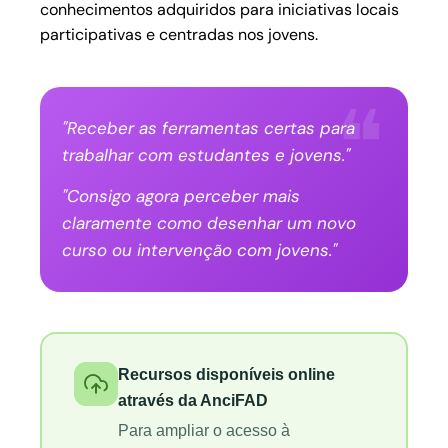
conhecimentos adquiridos para iniciativas locais
participativas e centradas nos jovens.
"Receber as ferramentas certas para
trabalhar com estudantes e jovens."
"Consigo agora perceber mais
claramente como desenhar um novo
curso ou intervenção com jovens."
Recursos disponíveis online
através da AnciFAD
Para ampliar o acesso à