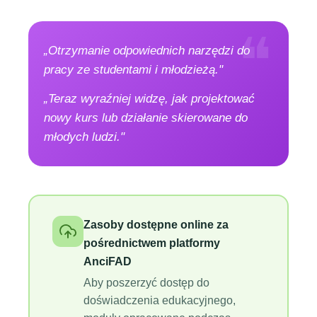
„Otrzymanie odpowiednich narzędzi do
pracy ze studentami i młodzieżą."
„Teraz wyraźniej widzę, jak projektować
nowy kurs lub działanie skierowane do
młodych ludzi."
Zasoby dostępne online za
pośrednictwem platformy
AnciFAD
Aby poszerzyć dostęp do
doświadczenia edukacyjnego,