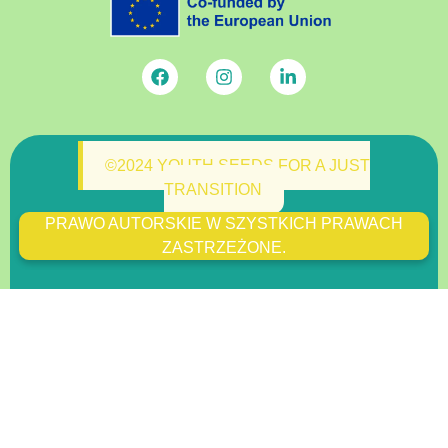
©2024 YOUTH SEEDS FOR A JUST
TRANSITION
PRAWO AUTORSKIE W SZYSTKICH PRAWACH
ZASTRZEŻONE.